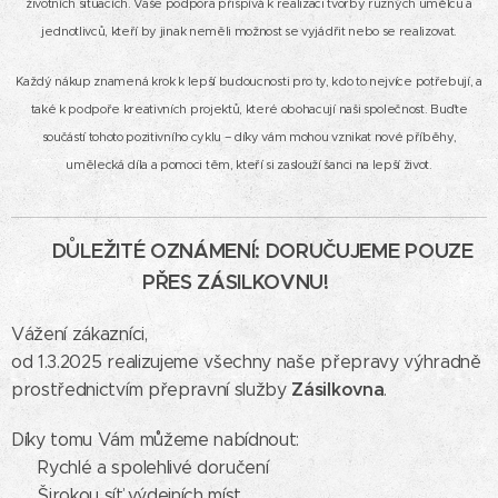
životních situacích. Vaše podpora přispívá k realizaci tvorby různých umělců a
jednotlivců, kteří by jinak neměli možnost se vyjádřit nebo se realizovat.
Každý nákup znamená krok k lepší budoucnosti pro ty, kdo to nejvíce potřebují, a
také k podpoře kreativních projektů, které obohacují naši společnost. Buďte
součástí tohoto pozitivního cyklu – díky vám mohou vznikat nové příběhy,
umělecká díla a pomoci těm, kteří si zaslouží šanci na lepší život.
DŮLEŽITÉ OZNÁMENÍ: DORUČUJEME POUZE
📦
PŘES ZÁSILKOVNU!
📦
Vážení zákazníci,
od 1.3.2025 realizujeme všechny naše přepravy výhradně
Zásilkovna
prostřednictvím přepravní služby
.
Díky tomu Vám můžeme nabídnout:
✅ Rychlé a spolehlivé doručení
✅ Širokou síť výdejních míst