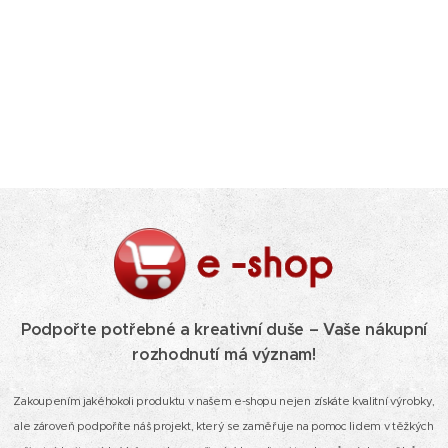
Podpořte potřebné a kreativní duše – Vaše nákupní
rozhodnutí má význam!
Zakoupením jakéhokoli produktu v našem e-shopu nejen získáte kvalitní výrobky,
ale zároveň podpoříte náš projekt, který se zaměřuje na pomoc lidem v těžkých