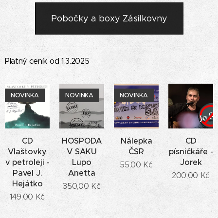
Pobočky a boxy Zásilkovny
Platný ceník od 1.3.2025
NOVINKA
NOVINKA
NOVINKA
CD
HOSPODA
Nálepka
CD
Vlaštovky
V SAKU
ČSR
písničkáře -
v petroleji -
Lupo
Jorek
55,00
Kč
Pavel J.
Anetta
200,00
Kč
Hejátko
350,00
Kč
149,00
Kč