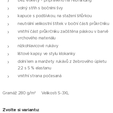
bez etikety - připraveno na rebranding
volný střih s bočními švy
kapuce s podšívkou, na stažení šňůrkou
neutrální velikostní štítek v boční části průkrčníku
vnitřní část průkrčníku začištěna páskou v barvě
vrchového materiálu
nízkohlavicové rukávy
lištové kapsy ve stylu klokanky
dolní lem a manžety rukávů z žebrového úpletu
2:2 s 5 % elastanu
vnitřní strana počesaná
Gramáž 280 g/m² Velikosti S-3XL
Zvolte si variantu: