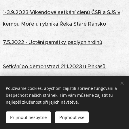
1-3.9.2023 Víkendové setkání členů ČSR a SJS v
kempu Moře u rybníka Řeka Staré Ransko
7.5.2022 - Uctění památky padlých hrdinů
Setkání po demonstraci 21.1.2023 u Pinkasů.
Používáme cookies, abychom zajistili správné fungování a
bezpečnost našich stránek. Tím vám můžeme zajistit tu
nejlepší zkušenost při jejich návštěvě.
Copyright
©
2022
Společenství Čest, Svoboda, Respekt
-
všechna práva vyhrazena.
KONTAKT
Přijmout nezbytné
Přijmout vše
Cookies