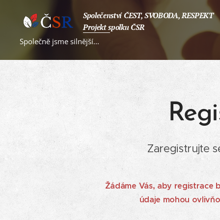
Společenství ČEST, SVOBODA, RESPEKT
Projekt spolku ČSR
Společně jsme silnější...
Regi
Zaregistrujte 
Žádáme Vás, aby registrace b
údaje mohou ovlivňov