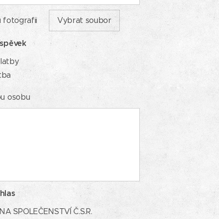
 fotografii
Vybrat soubor
íspěvek
platby
tba
ou osobu
hlas
LENA SPOLEČENSTVÍ Č.S.R.