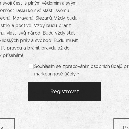
a svoji čest, s plným vědomím a svým
rnost, lásku ke své vlasti, svému
echů, Moravanů, Slezanů. Vždy budu
estné a poctivě! Vždy budu bránit
inu, vlast, svůj národ! Budu vždy stát
ě lidských práv a svobod! Budu mluvit
ctít pravdu a bránit pravdu až do
rti! Tak přísahám!
Souhlasím se zpracováním osobních údajů p
marketingové účely
Registrovat
ky
Pr