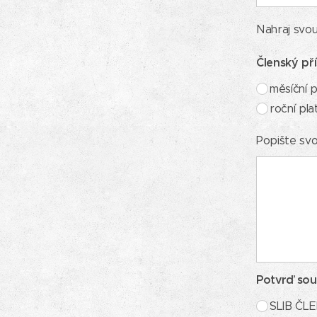
Nahraj svou
Členský př
měsíční 
roční pla
Popište sv
Potvrď sou
SLIB Č