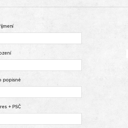
íjmení
ození
lo popisné
res + PSČ