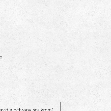
ro
avidla ochrany soukromí