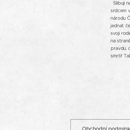
Slibuji n
srdcem vě
národu Č
jednat č
svoji rod
na stran
pravdu, 
sm
Obchodní podmín