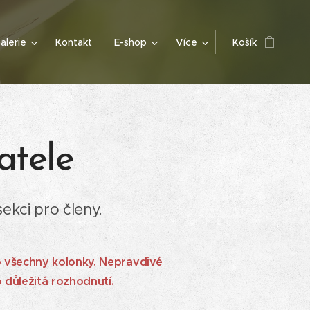
alerie
Kontakt
E-shop
Více
Košík
atele
ekci pro členy.
o všechny kolonky. Nepravdivé
 důležitá rozhodnutí.