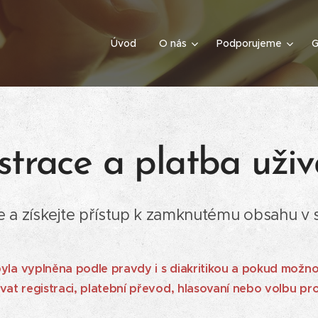
Úvod
O nás
Podporujeme
G
strace a platba uživ
se a získejte přístup k zamknutému obsahu v s
yla vyplněna podle pravdy i s diakritikou a pokud možn
at registraci, platební převod, hlasovaní nebo volbu pro